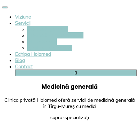
Viziune
Servicii
Medicină generală
Medicină complementară
Stomatologie
Analize de laborator
Echipa Holomed
Blog
Contact
Medicină generală
Clinica privată Holomed oferă servicii de medicină generală
în Tîrgu-Mureș cu medici
supra-specializați