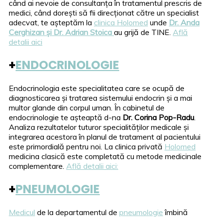
când ai nevoie de consultanța în tratamentul prescris de
medici, când dorești să fii direcționat către un specialist
adecvat, te așteptăm la
clinica Holomed
unde
Dr. Anda
Cerghizan și Dr. Adrian Stoica
au grijă de TINE.
Află
detalii aici
+
ENDOCRINOLOGIE
Endocrinologia este specialitatea care se ocupă de
diagnosticarea și tratarea sistemului endocrin și a mai
multor glande din corpul uman. În cabinetul de
endocrinologie te așteaptă d-na
Dr. Corina Pop-Radu
.
Analiza rezultatelor tuturor specialităților medicale și
integrarea acestora în planul de tratament al pacientului
este primordială pentru noi. La clinica privată
Holomed
medicina clasică este completată cu metode medicinale
complementare.
Află detalii aici:
+
PNEUMOLOGIE
Medicul
de la departamentul de
pneumologie
îmbină