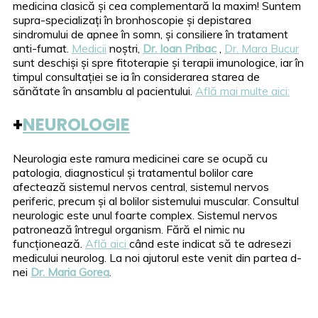
medicina clasică și cea complementară la maxim! Suntem
supra-specializați în bronhoscopie și depistarea
sindromului de apnee în somn, și consiliere în tratament
anti-fumat.
Medicii
noștri,
Dr. Ioan Pribac
,
Dr. Mara Bucur
sunt deschiși și spre fitoterapie și terapii imunologice, iar în
timpul consultației se ia în considerarea starea de
sănătate în ansamblu al pacientului.
Află mai multe aici:
+
NEUROLOGIE
Neurologia este ramura medicinei care se ocupă cu
patologia, diagnosticul și tratamentul bolilor care
afectează sistemul nervos central, sistemul nervos
periferic, precum și al bolilor sistemului muscular. Consultul
neurologic este unul foarte complex. Sistemul nervos
patronează întregul organism. Fără el nimic nu
funcționează.
Află aici
când este indicat să te adresezi
medicului neurolog. La noi ajutorul este venit din partea d-
nei
Dr. Maria Gorea
.