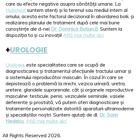
care au efecte negative asupra sănătății umane. La
Holomed
suntem atenți și la terenul sau mediul intern al
omului, acesta este factorul decizional în abordarea bolii, și
realizarea planului de tratament după cele mai bune
cunoștințe ale d-nei
Dr.
Domnica Butiurcă
.
Suntem la
dispoziția ta și cu inovații!
Află mai multe aici
+
UROLOGIE
Urologia
, este specialitatea care se ocupă de
diagnosticarea și tratamentul afecțiunile tractului urinar și
a sistemului reproducător masculin. În cazul în care se
depistează o problemă la rinichi, vezica urinară, uretra,
uretere, glandele suprarenale, cât și organele reproductive
masculine: testicule, penis, veziculele seminale, vasele
deferente și prostată, vă putem oferi diagnosticare și
tratamente personalizate datorită aparaturii ultramoderne
și specialiștilor noștri. Suntem ajutați de dl.
Dr. Sorin
Nedelcu
.
Află mai multe aici
All Rights Reserved 2026.