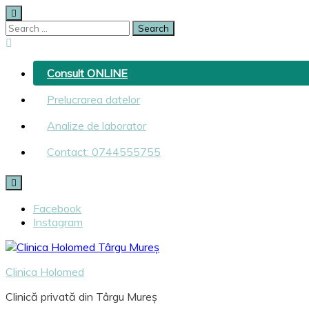
Skip
to
Search
content
for:
Consult ONLINE
Prelucrarea datelor
Analize de laborator
Contact: 0744555755
Facebook
Instagram
Clinica Holomed
Clinică privată din Târgu Mureș