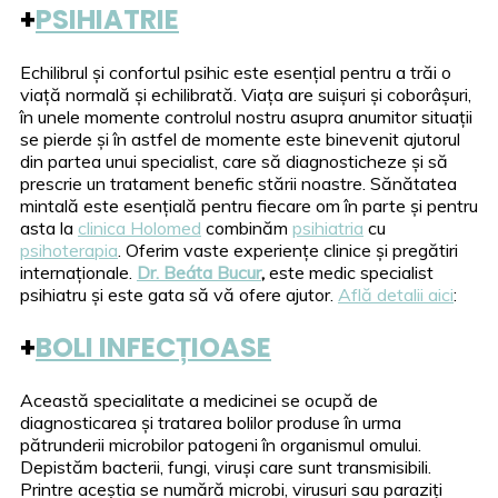
+
PSIHIATRIE
Echilibrul și confortul psihic este esențial pentru a trăi o
viață normală și echilibrată. Viața are suișuri și coborâșuri,
în unele momente controlul nostru asupra anumitor situații
se pierde și în astfel de momente este binevenit ajutorul
din partea unui specialist, care să diagnosticheze și să
prescrie un tratament benefic stării noastre. Sănătatea
mintală este esențială pentru fiecare om în parte și pentru
asta la
clinica Holomed
combinăm
psihiatria
cu
psihoterapia
. Oferim vaste experiențe clinice și pregătiri
internaționale.
Dr. Beáta Bucur
,
este medic specialist
psihiatru și este gata să vă ofere ajutor.
Află detalii aici
:
+
BOLI INFECȚIOASE
Această specialitate a medicinei se ocupă de
diagnosticarea și tratarea bolilor produse în urma
pătrunderii microbilor patogeni în organismul omului.
Depistăm bacterii, fungi, viruși care sunt transmisibili.
Printre aceștia se numără microbi, virusuri sau paraziți