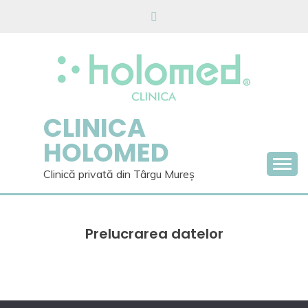
Skip
to
content
CLINICA
HOLOMED
Clinică privată din Târgu Mureș
Prelucrarea datelor