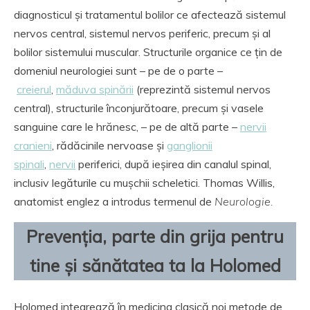
diagnosticul și tratamentul bolilor ce afectează sistemul
nervos central, sistemul nervos periferic, precum și al
bolilor sistemului muscular. Structurile organice ce țin de
domeniul neurologiei sunt – pe de o parte –
creierul
,
măduva spinării
(reprezintă sistemul nervos
central), structurile înconjurătoare, precum și vasele
sanguine care le hrănesc, – pe de altă parte –
nervii
cranieni
, rădăcinile nervoase și
ganglionii
spinali
,
nervii
periferici, după ieșirea din canalul spinal,
inclusiv legăturile cu mușchii scheletici. Thomas Willis,
anatomist englez a introdus termenul de
Neurologie.
Prevenția, parte din grija pentru
tine și sănătatea ta la Holomed
​Holomed integrează în medicina clasică noi metode de