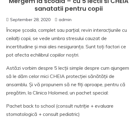
Mergem la scoala – cu 5 lectii si CHEIA
sanatatii pentru copii
September 28, 2020
admin
Începe școala, complet sau parțial, revin interacțiunile cu
ceilalți copii, se vede umbra stresului cauzat de
incertitudine și mai ales nesiguranța. Sunt toți factori ce
pot afecta echilibrul copiilor noștri.
Astăzi vorbim despre 5 lecții simple despre cum ajungem
să le dăm celor mici CHEIA protecției sănătății de
ansamblu. Și vă propunem să ne fiți aproape, pentru că
pregătim, la Clinica Holomed, un pachet special:
Pachet back to school (consult nutriție + evaluare
stomatologică + consult pediatric)