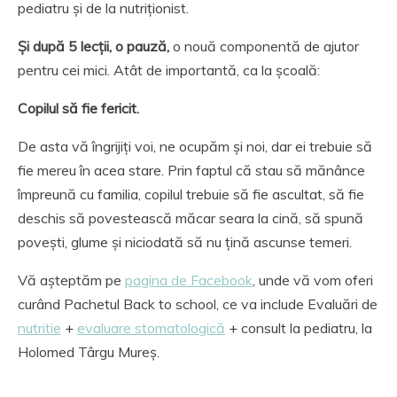
pediatru și de la nutriționist.
Și după 5 lecții, o pauză,
o nouă componentă de ajutor
pentru cei mici. Atât de importantă, ca la școală:
Copilul să fie fericit.
De asta vă îngrijiți voi, ne ocupăm și noi, dar ei trebuie să
fie mereu în acea stare. Prin faptul că stau să mănânce
împreună cu familia, copilul trebuie să fie ascultat, să fie
deschis să povestească măcar seara la cină, să spună
povești, glume și niciodată să nu țină ascunse temeri.
Vă așteptăm pe
pagina de Facebook
, unde vă vom oferi
curând Pachetul Back to school, ce va include Evaluări de
nutritie
+
evaluare stomatologică
+ consult la pediatru, la
Holomed Târgu Mureș.