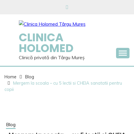
Skip
to
content
CLINICA
HOLOMED
Clinică privată din Târgu Mureș
Home
Blog
Mergem la scoala – cu 5 lectii si CHEIA sanatatii pentru
copii
Blog