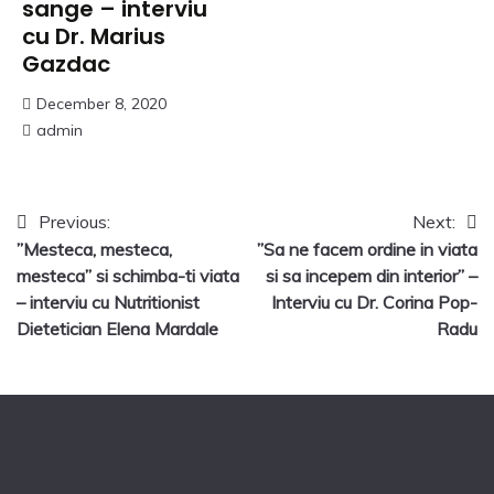
sange – interviu
cu Dr. Marius
Gazdac
December 8, 2020
admin
Post
Previous:
Next:
”Mesteca, mesteca,
”Sa ne facem ordine in viata
navigation
mesteca” si schimba-ti viata
si sa incepem din interior” –
– interviu cu Nutritionist
Interviu cu Dr. Corina Pop-
Dietetician Elena Mardale
Radu