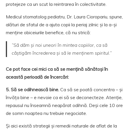
protejeze ca un scut la reintrarea în colectivitate.
Medicul stomatolog pediatru, Dr. Laura Cioropariu, spune,
alături de sfatul de a ajuta copii la periaj zilnic și la a-și
menține obiceiurile benefice, că nu strică:
”Să dăm și noi uneori în mintea copiilor, ca să
câștigăm încrederea și să le menținem spiritul.”
Ce pot face cei mici ca să se mențină sănătoși în
această perioadă de încercări:
5. Să se odihnească bine.
Ca să se poată concentra – și
învăța bine – e nevoie ca ei să se deconecteze. Atenție,
repausul nu înseamnă neapărat odihnă. Deși cele 10 ore
de somn noaptea nu trebuie negociate.
Și aici există strategii și remedii naturale de aflat de la