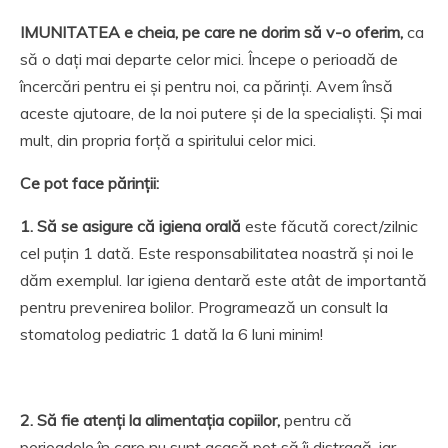
IMUNITATEA e cheia, pe care ne dorim să v-o oferim,
ca
să o dați mai departe celor mici. Începe o perioadă de
încercări pentru ei și pentru noi, ca părinți. Avem însă
aceste ajutoare, de la noi putere și de la specialiști. Și mai
mult, din propria forță a spiritului celor mici.
Ce pot face părinții:
1. Să se asigure că igiena orală
este făcută corect/zilnic
cel puțin 1 dată. Este responsabilitatea noastră și noi le
dăm exemplul. Iar igiena dentară este atât de importantă
pentru prevenirea bolilor. Programează un consult la
stomatolog pediatric 1 dată la 6 luni minim!
2. Să fie atenți la alimentația copiilor,
pentru că
perioadele în care nu sunt acasă pot să îi distragă, iar